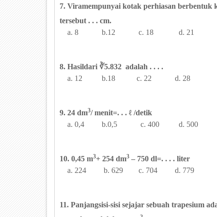
7. Viramempunyai kotak perhiasan berbentuk k
tersebut . . . cm.
a. 8 b.12 c. 18 d. 21
8. Hasildari ∛5.832 adalah . . . .
a. 12 b.18 c. 22 d. 28
3
9. 24 dm
/ menit=. . . ℓ /detik
a. 0,4 b.0,5 c. 400 d. 500
3
3
10. 0,45 m
+ 254 dm
– 750 dl=. . . . liter
a. 224 b. 629 c. 704 d. 779
11. Panjangsisi-sisi sejajar sebuah trapesium a
2