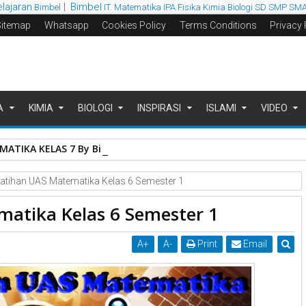
elajaran
|
Bimbel
Bimbel
IT. Matematika IPA
Fisika
Kimia
Biologi
SD SMP SM
Sitemap
Whatsapp
Cookies Policy
Terms Conditions
Privacy 
A
KIMIA
BIOLOGI
INSPIRASI
ISLAMI
VIDEO
ATIKA KELAS 7 By Bimbel Jakarta Timur
Latihan UAS Matematika Kelas 6 Semester 1
matika Kelas 6 Semester 1
A
+
A
-
Print
Email