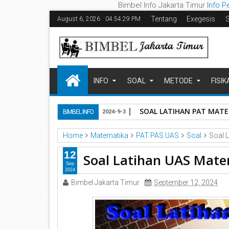
Bimbel Info Jakarta Timur
Info P
Tentang
Exegesis
August 6, 2026
04:54:30 PM
INFO
SOAL
METODE
FISIK
SOAL LATIHAN PAT MATEM
BIMBEL INFO
2024-9-3
Home
Matematika
PAT PAS UAS
Soal
Soal 
12
Soal Latihan UAS Mate
Sep
2024
Bimbel Jakarta Timur
September 12, 2024