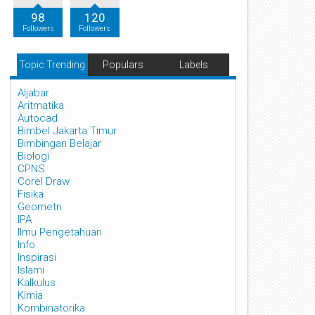
98
120
Followers
Followers
Topic Trending
Populars
Labels
Aljabar
Aritmatika
Autocad
Bimbel Jakarta Timur
Bimbingan Belajar
Biologi
CPNS
Corel Draw
Fisika
Geometri
IPA
Ilmu Pengetahuan
Info
Inspirasi
Islami
Kalkulus
Kimia
Kombinatorika