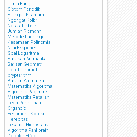
Dunia Fungi
Sistem Periodik
Bilangan Kuantum
Ngengat Kolbri
Notasi Leibniz
Jumlah Riemann
Metode Lagrange
Kesamaan Polinomial
Nilai Eksponen
Soal Logaritma
Barissan Aritmatika
Barisan Geometri
Deret Geometri
cryptarithm
Barisan Aritmatika
Matematika Algoritma
Algoritma Pagerank
Matematika Retakan
Teori Permainan
Organoid
Fenomena Korosi
Hereditas
Tekanan Hidrostatik
Algoritma Rankbrain
Doppler Effect