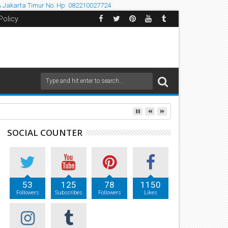
A
Jakarta Timur
No. Hp: 082210027724
Policy
SOCIAL COUNTER
53
125
78
1150
Followers
Subscribes
Followers
Likes