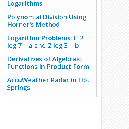
Logarithms
Polynomial Division Using
Horner's Method
Logarithm Problems: If 2
log 7 = a and 2 log 3 = b
Derivatives of Algebraic
Functions in Product Form
AccuWeather Radar in Hot
Springs