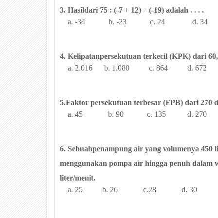
3. Hasildari 75 : (-7 + 12) – (-19) adalah . . . .
a. -34 b. -23 c. 24 d. 34
4. Kelipatanpersekutuan terkecil (KPK) dari 60, 
a. 2.016 b. 1.080 c. 864 d. 672
5.Faktor persekutuan terbesar (FPB) dari 270 dan
a. 45 b. 90 c. 135 d. 270
6. Sebuahpenampung air yang volumenya 450 li
menggunakan pompa air hingga penuh dalam wakt
liter/menit.
a. 25 b. 26 c.28 d. 30