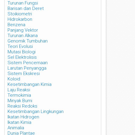
Turunan Fungsi
Barisan dan Deret
Stoikiometri
Hidrokarbon
Benzena
Panjang Vektor
Turunan Alkana
Genomik Tumbuhan
Teori Evolusi
Mutasi Biologi
Sel Elektrolisis
Sistem Pencernaan
Larutan Penyangga
Sistem Ekskresi
Koloid
Kesetimbangan Kimia
Laju Reaksi
Termokimia
Minyak Bumi
Reaksi Redoks
Kesetimbangan Lingkungan
Ikatan Hidrogen
Ikatan Kimia
Animalia
Dunia Plantae