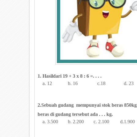
1. Hasildari 19 + 3 x 8 : 6 =. . . .
a. 12 b. 16 c.18 d. 23
2.Sebuah gudang mempunyai stok beras 850kg, d
beras di gudang tersebut ada . . . kg.
a. 3.500 b. 2.200 c. 2.100 d.1.900