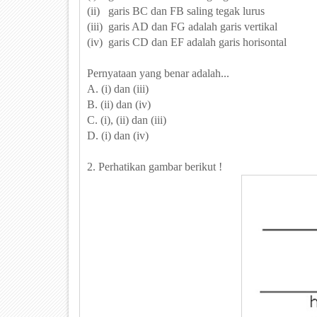
(ii) garis BC dan FB saling tegak lurus
(iii) garis AD dan FG adalah garis vertikal
(iv) garis CD dan EF adalah garis horisontal
Pernyataan yang benar adalah...
A. (i) dan (iii)
B. (ii) dan (iv)
C. (i), (ii) dan (iii)
D. (i) dan (iv)
2. Perhatikan gambar berikut !