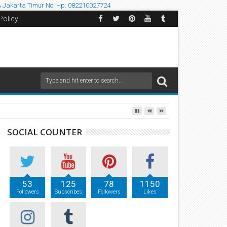
A
Jakarta Timur
No. Hp: 082210027724
Policy
SOCIAL COUNTER
53
125
78
1150
Followers
Subscribes
Followers
Likes