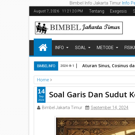
Bimbel Info Jakarta Timur
Info P
Tentang
Exegesis
August 7, 2026
11:21:22 PM
INFO
SOAL
METODE
FISIK
Aturan Sinus, Cosinus da
BIMBEL INFO
2024-8-1
Home
Bimbel Jakarta Timur
Matematika
Soal
Trigon
14
Soal Garis Dan Sudut K
Soal Garis Dan Sudut Kelas 7 by Bimbel Jakarta Tim
Sep
2024
Bimbel Jakarta Timur
September 14, 2024