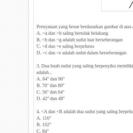
Pernyataan yang benar berdasarkan gambar di atas a
A. <a dan <b saling bertolak belakang
B. <b dan <g adalah sudut luar berseberangan
C. <d dan <e saling berpelurus
D. <c dan <e adalah sudut dalam berseberangan
3. Dua buah sudut yang saling berpenyiku memiliki
adalah...
A. 84° dan 96°
B. 70° dan 80°
C. 56° dan 64°
D. 42° dan 48°
4. <A dan <B adalah dua sudut yang saling berpelu
A. 116°
B. 102°
C. 84°