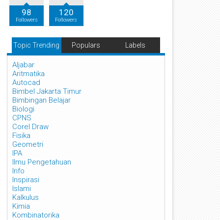
98
120
Followers
Followers
Topic Trending
Populars
Labels
Aljabar
Aritmatika
Autocad
Bimbel Jakarta Timur
Bimbingan Belajar
Biologi
CPNS
Corel Draw
Fisika
Geometri
IPA
Ilmu Pengetahuan
Info
Inspirasi
Islami
Kalkulus
Kimia
Kombinatorika