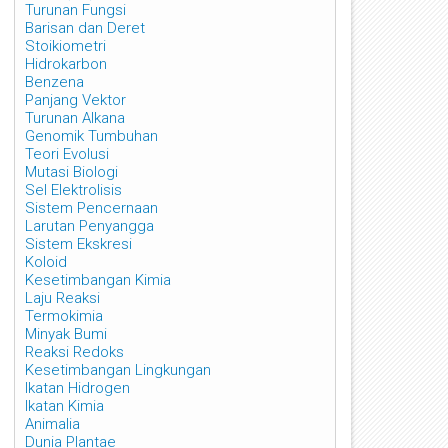
Turunan Fungsi
Barisan dan Deret
Stoikiometri
Hidrokarbon
Benzena
Panjang Vektor
Turunan Alkana
Genomik Tumbuhan
Teori Evolusi
Mutasi Biologi
Sel Elektrolisis
Sistem Pencernaan
Larutan Penyangga
Sistem Ekskresi
Koloid
Kesetimbangan Kimia
Laju Reaksi
Termokimia
Minyak Bumi
Reaksi Redoks
Kesetimbangan Lingkungan
Ikatan Hidrogen
Ikatan Kimia
Animalia
Dunia Plantae