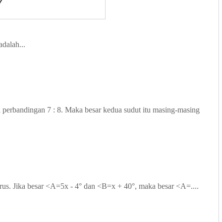
dalah...
 perbandingan 7 : 8. Maka besar kedua sudut itu masing-masing
rus. Jika besar <A=5x - 4° dan <B=x + 40°, maka besar <A=....