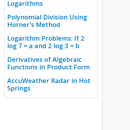
Logarithms
Polynomial Division Using
Horner's Method
Logarithm Problems: If 2
log 7 = a and 2 log 3 = b
Derivatives of Algebraic
Functions in Product Form
AccuWeather Radar in Hot
Springs