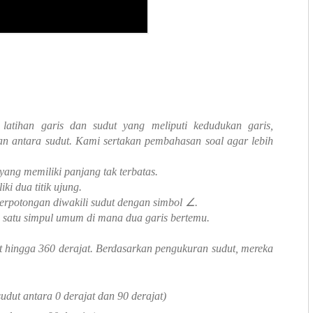
 latihan garis dan sudut yang meliputi kedudukan garis,
gan antara sudut. Kami sertakan pembahasan soal agar lebih
 yang memiliki panjang tak terbatas.
ki dua titik ujung.
 berpotongan diwakili sudut dengan simbol ∠.
n satu simpul umum di mana dua garis bertemu.
jat hingga 360 derajat. Berdasarkan pengukuran sudut, mereka
udut antara 0 derajat dan 90 derajat)