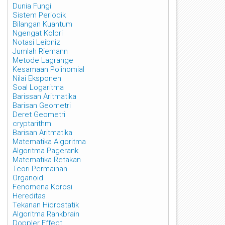
Dunia Fungi
Sistem Periodik
Bilangan Kuantum
Ngengat Kolbri
Notasi Leibniz
Jumlah Riemann
Metode Lagrange
Kesamaan Polinomial
Nilai Eksponen
Soal Logaritma
Barissan Aritmatika
Barisan Geometri
Deret Geometri
cryptarithm
Barisan Aritmatika
Matematika Algoritma
Algoritma Pagerank
Matematika Retakan
Teori Permainan
Organoid
Fenomena Korosi
Hereditas
Tekanan Hidrostatik
Algoritma Rankbrain
Doppler Effect