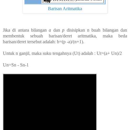
Barisan Aritmatika
Jika di antara bilangan
a
dan
p
disisipkan n buah bilangan dan
membentuk sebuah barisan/deret aritmatika, maka beda
barisan/deret tersebut adalah: b=(p -a)/(n+1).
Untuk n ganjil, maka suku tengahnya (Ut) adalah : Ut=(a+ Un)/2
Un=Sn - Sn-
1