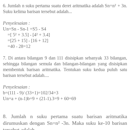
6. Jumlah n suku pertama suatu deret aritmatika adalah Sn=n² + 3n.
Suku kelima barisan tersebut adalah...
Penyelesaian :
Un=Sn - Sn-
1
=S
5
- S
4
=[ 5² + 3.5] - [4² + 3.4]
=[25 + 15] - [16 + 12]
=40 - 28=12
7. Di antara bilangan 9 dan 111 disisipkan sebanyak 33 bilangan,
sehingga bilangan semula dan bilangan-bilangan yang disisipkan
membentuk barisan aritmatika. Tentukan suku kedua puluh satu
barisan tersebut adalah....
Penyelesaian :
b=(111 - 9)/ (33+1)=102/34=3
Un=a + (n-1)b=9 + (21-1).3=9 + 60=69
8. Jumlah n suku pertama suatu barisan aritmatika
dirumuskan dengan Sn=n² -3n. Maka suku ke-10 barisan
tersebut adalah...