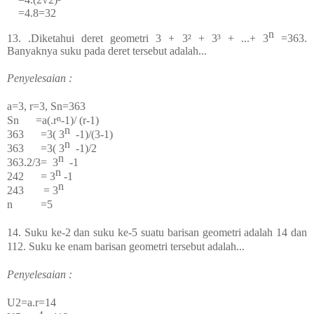
=4.8=32
n
13.
.Diketahui deret geometri 3 + 3² + 3³ + ...+
3
=363.
Banyaknya suku pada deret tersebut adalah...
Penyelesaian :
a=3, r=3, Sn=363
n
Sn =a(
.
r
-1)
/ (r-1)
n
363 =3(
3
-1)/(3-1)
n
363 =3
(
3
-1)/2
n
363.2/3=
3
-1
n
242 =
3
-1
n
243 =
3
n =5
14.
Suku ke-2 dan suku ke-5 suatu barisan geometri adalah 14 dan
112. Suku ke enam barisan geometri tersebut adalah...
Penyelesaian :
U
2
=a.r=14
4