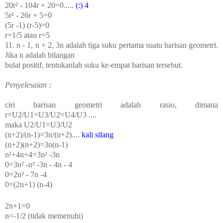
20r² - 104r + 20=0.....
(:) 4
5r² - 26r + 5=0
(5r -1) (r-5)=0
r=1/5 atau r=5
11. n - 1, n + 2, 3n adalah tiga suku pertama suatu barisan geometri.
Jika n adalah bilangan
bulat positif, tentukanlah suku ke-empat barisan tersebut.
Penyelesaian :
ciri barisan geometri adalah rasio, dimana
r=U
2
/U
1
=U
3
/U
2
=U
4
/U
3
....
maka U
2
/U
1
=U
3
/U
2
(n+2)/(n-1)=3n/(n+2)....
kali silang
(n+2)(n+2)=3n(n-1)
n²+4n+4=3n² -3n
0=3n² -n² -3n - 4n - 4
0=2n² - 7n -4
0=(2n+1) (n-4)
2n+1=0
n=-1/2 (tidak memenuhi)