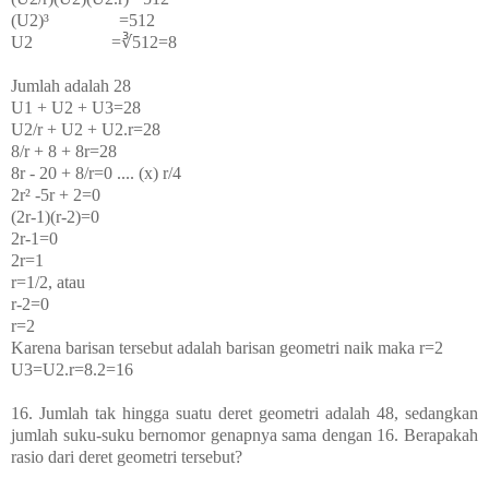
(U
2
)³ =512
U
2
=∛512=8
Jumlah adalah 28
U
1
+ U
2
+ U
3
=28
U
2
/r + U
2
+ U
2
.r=28
8/r + 8 + 8r=28
8r - 20 + 8/r=0 .... (x) r/4
2r² -5r + 2=0
(2r-1)(r-2)=0
2r-1=0
2r=1
r=1/2, atau
r-2=0
r=2
Karena barisan tersebut adalah barisan geometri naik maka r=2
U
3
=U
2
.r=8.2=16
16. Jumlah tak hingga suatu deret geometri adalah 48, sedangkan
jumlah suku-suku bernomor genapnya sama dengan 16. Berapakah
rasio dari deret geometri tersebut?