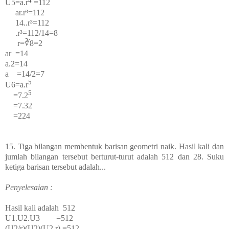
U
5
=a.
r
=112
ar.r³=112
14..r³=112
.r³=112/
14=8
r=∛8=2
ar =14
a.2=14
a =14/2=7
5
U
6
=a.
r
5
=7.2
=7.32
=224
15. Tiga bilangan membentuk barisan geometri naik. Hasil kali dan
jumlah bilangan tersebut berturut-turut adalah 512 dan 28. Suku
ketiga barisan tersebut adalah...
Penyelesaian :
Hasil kali adalah 512
U
1
.U
2
.U
3
=512
(U
2
/r)(U
2
)(U
2
.r) =512