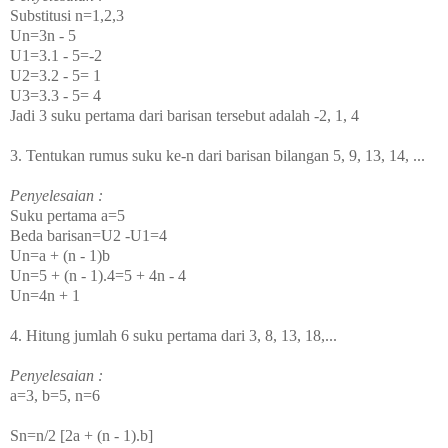
Substitusi n=1,2,3
Un=3n - 5
U
1
=3.1 - 5=-2
U
2
=3.2 - 5= 1
U
3
=3.3 - 5= 4
Jadi 3 suku pertama dari barisan tersebut adalah -2, 1, 4
3. Tentukan rumus suku ke-n dari barisan bilangan 5, 9, 13, 14, ...
Penyelesaian :
Suku pertama a=5
Beda barisan=U
2
-U
1
=4
Un=a + (n - 1)b
Un=5 + (n - 1).4=5 + 4n - 4
Un=4n + 1
4. Hitung jumlah 6 suku pertama dari 3, 8, 13, 18,...
Penyelesaian :
a=3,
b=5,
n=6
Sn=n/2 [2a + (n - 1).b]