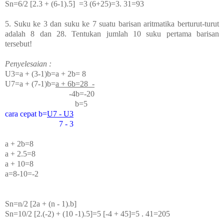
Sn=6/2 [2.3 + (6-1).5] =3 (6+25)=3. 31=93
5. Suku ke 3 dan suku ke 7 suatu barisan aritmatika berturut-turut
adalah 8 dan 28. Tentukan jumlah 10 suku pertama barisan
tersebut!
Penyelesaian :
U
3
=a + (3-1)b=a + 2b= 8
U
7
=a + (7-1)b=
a + 6b=28 -
-4b=-20
b=5
cara cepat b=
U
7
- U
3
7 - 3
a + 2b=8
a + 2.5=8
a + 10=8
a=8-10=-2
Sn=n/2 [2a + (n - 1).b]
Sn=10/2 [2.(-2) + (10 -1).5]=5 [-4 + 45]=5 . 41=205