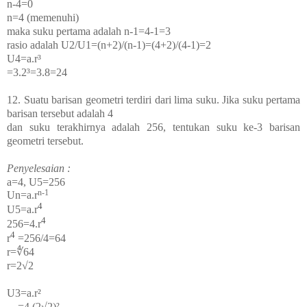
n-4=0
n=4 (memenuhi)
maka suku pertama adalah n-1=4-1=3
rasio adalah U2/U1=(n+2)/(n-1)=(4+2)/(4-1)=2
U
4
=a.r³
=3.2³=3.8=24
12. Suatu barisan geometri terdiri dari lima suku. Jika suku pertama
barisan tersebut adalah 4
dan suku terakhirnya adalah 256, tentukan suku ke-3 barisan
geometri tersebut.
Penyelesaian :
a=4, U5=256
n-1
Un=a.
r
4
U
5
=a.
r
4
256=4.r
4
r
=256/4=64
r=∜64
r=2√2
U
3
=a.r²
=4.(
2√2)
²