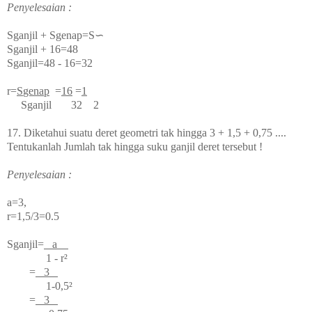
Penyelesaian :
S
ganjil
+ S
genap
=S∽
S
ganjil
+ 16=48
S
ganjil
=48 - 16=32
r=
S
genap
=
16
=
1
S
ganjil
32 2
17. Diketahui suatu deret geometri tak hingga 3 + 1,5 + 0,75 ....
Tentukanlah Jumlah tak hingga suku ganjil deret tersebut !
Penyelesaian :
a=3,
r=1,5/3=0.5
S
ganjil
=
a
1 - r²
=
3
1-0,5²
=
3