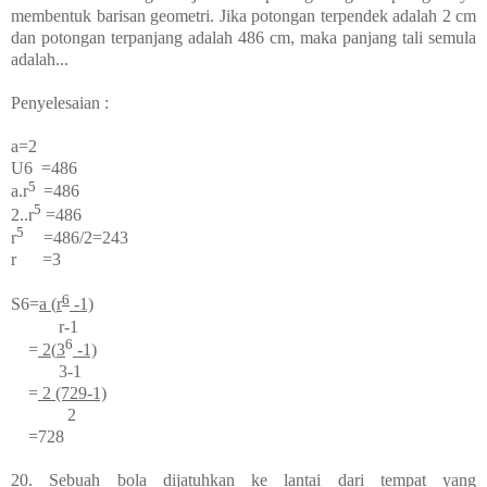
membentuk barisan geometri. Jika potongan terpendek adalah 2 cm
dan potongan terpanjang adalah 486 cm, maka panjang tali semula
adalah...
Penyelesaian :
a=2
U
6
=486
5
a
.
r
=486
5
2.
.
r
=486
5
r
=486/2=243
r =3
6
S
6
=
a (
r
-1)
r-1
6
=
2(
3
-1)
3-1
=
2 (729-1)
2
=728
20. Sebuah bola dijatuhkan ke lantai dari tempat yang