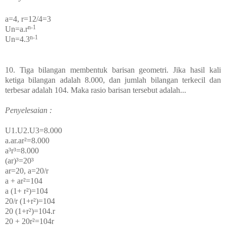
a=4,
r=12/4=3
n-1
Un=a.
r
n-1
Un=4.3
10. Tiga bilangan membentuk barisan geometri. Jika hasil kali
ketiga bilangan adalah 8.000, dan jumlah bilangan terkecil dan
terbesar adalah 104. Maka rasio barisan tersebut adalah...
Penyelesaian :
U
1
.U
2
.U
3
=8.000
a.ar.ar²=8.000
a³r³=8.000
(ar)³=20³
ar=20, a=20/r
a + ar²=104
a (1+ r²)=104
20/r (1+r²)=104
20 (1+r²)=104.r
20 + 20r²=104r