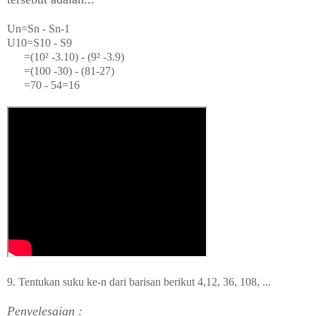
Un=Sn - Sn
-1
U
10
=S
10
- S
9
=(10² -3.10) - (9² -3.9)
=(100 -30) - (81-27)
=70 - 54=16
9. Tentukan suku ke-n dari barisan berikut 4,12, 36, 108, ...
Penyelesaian :