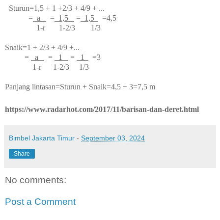
Sturun=1,5 + 1 +2/3 + 4/9 + ...
=
a
=
1,5
=
1,5
=4,5
1-r 1-2/3 1/3
Snaik=1 + 2/3 + 4/9 +...
=
a
=
1
=
1
=3
1-r 1-2/3 1/3
Panjang lintasan=Sturun + Snaik=4,5 + 3=7,5 m
https://www.radarhot.com/2017/11/barisan-dan-deret.html
Bimbel Jakarta Timur
-
September 03, 2024
Share
No comments:
Post a Comment