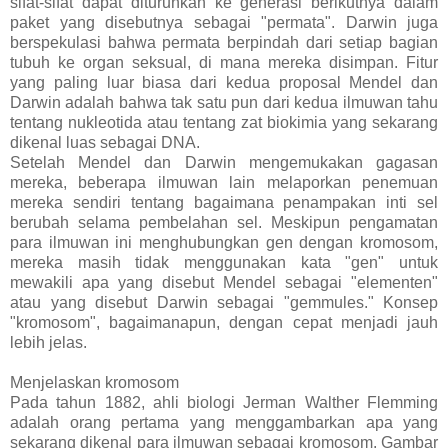
sifat-sifat dapat diturunkan ke generasi berikutnya dalam
paket yang disebutnya sebagai "permata". Darwin juga
berspekulasi bahwa permata berpindah dari setiap bagian
tubuh ke organ seksual, di mana mereka disimpan. Fitur
yang paling luar biasa dari kedua proposal Mendel dan
Darwin adalah bahwa tak satu pun dari kedua ilmuwan tahu
tentang nukleotida atau tentang zat biokimia yang sekarang
dikenal luas sebagai DNA.
Setelah Mendel dan Darwin mengemukakan gagasan
mereka, beberapa ilmuwan lain melaporkan penemuan
mereka sendiri tentang bagaimana penampakan inti sel
berubah selama pembelahan sel. Meskipun pengamatan
para ilmuwan ini menghubungkan gen dengan kromosom,
mereka masih tidak menggunakan kata "gen" untuk
mewakili apa yang disebut Mendel sebagai "elementen"
atau yang disebut Darwin sebagai "gemmules." Konsep
"kromosom", bagaimanapun, dengan cepat menjadi jauh
lebih jelas.
Menjelaskan kromosom
Pada tahun 1882, ahli biologi Jerman Walther Flemming
adalah orang pertama yang menggambarkan apa yang
sekarang dikenal para ilmuwan sebagai kromosom. Gambar