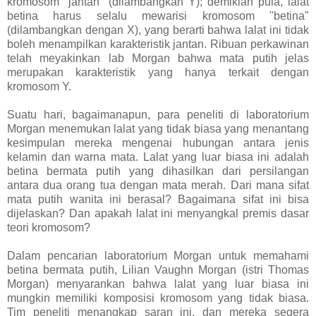
kromosom "jantan" (dilambangkan Y); demikian pula, lalat
betina harus selalu mewarisi kromosom "betina"
(dilambangkan dengan X), yang berarti bahwa lalat ini tidak
boleh menampilkan karakteristik jantan. Ribuan perkawinan
telah meyakinkan lab Morgan bahwa mata putih jelas
merupakan karakteristik yang hanya terkait dengan
kromosom Y.
Suatu hari, bagaimanapun, para peneliti di laboratorium
Morgan menemukan lalat yang tidak biasa yang menantang
kesimpulan mereka mengenai hubungan antara jenis
kelamin dan warna mata. Lalat yang luar biasa ini adalah
betina bermata putih yang dihasilkan dari persilangan
antara dua orang tua dengan mata merah. Dari mana sifat
mata putih wanita ini berasal? Bagaimana sifat ini bisa
dijelaskan? Dan apakah lalat ini menyangkal premis dasar
teori kromosom?
Dalam pencarian laboratorium Morgan untuk memahami
betina bermata putih, Lilian Vaughn Morgan (istri Thomas
Morgan) menyarankan bahwa lalat yang luar biasa ini
mungkin memiliki komposisi kromosom yang tidak biasa.
Tim peneliti menangkap saran ini, dan mereka segera