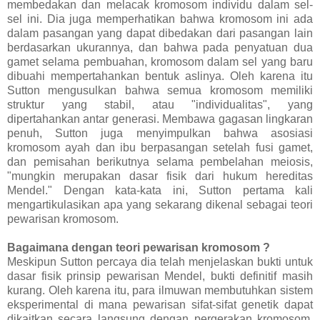
membedakan dan melacak kromosom individu dalam sel-
sel ini. Dia juga memperhatikan bahwa kromosom ini ada
dalam pasangan yang dapat dibedakan dari pasangan lain
berdasarkan ukurannya, dan bahwa pada penyatuan dua
gamet selama pembuahan, kromosom dalam sel yang baru
dibuahi mempertahankan bentuk aslinya. Oleh karena itu
Sutton mengusulkan bahwa semua kromosom memiliki
struktur yang stabil, atau "individualitas", yang
dipertahankan antar generasi. Membawa gagasan lingkaran
penuh, Sutton juga menyimpulkan bahwa asosiasi
kromosom ayah dan ibu berpasangan setelah fusi gamet,
dan pemisahan berikutnya selama pembelahan meiosis,
"mungkin merupakan dasar fisik dari hukum hereditas
Mendel." Dengan kata-kata ini, Sutton pertama kali
mengartikulasikan apa yang sekarang dikenal sebagai teori
pewarisan kromosom.
Bagaimana dengan teori pewarisan kromosom ?
Meskipun Sutton percaya dia telah menjelaskan bukti untuk
dasar fisik prinsip pewarisan Mendel, bukti definitif masih
kurang. Oleh karena itu, para ilmuwan membutuhkan sistem
eksperimental di mana pewarisan sifat-sifat genetik dapat
dikaitkan secara langsung dengan pergerakan kromosom.