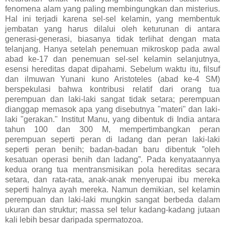
fenomena alam yang paling membingungkan dan misterius.
Hal ini terjadi karena sel-sel kelamin, yang membentuk
jembatan yang harus dilalui oleh keturunan di antara
generasi-generasi, biasanya tidak terlihat dengan mata
telanjang. Hanya setelah penemuan mikroskop pada awal
abad ke-17 dan penemuan sel-sel kelamin selanjutnya,
esensi hereditas dapat dipahami. Sebelum waktu itu, filsuf
dan ilmuwan Yunani kuno Aristoteles (abad ke-4 SM)
berspekulasi bahwa kontribusi relatif dari orang tua
perempuan dan laki-laki sangat tidak setara; perempuan
dianggap memasok apa yang disebutnya "materi" dan laki-
laki "gerakan." Institut Manu, yang dibentuk di India antara
tahun 100 dan 300 M, mempertimbangkan peran
perempuan seperti peran di ladang dan peran laki-laki
seperti peran benih; badan-badan baru dibentuk ”oleh
kesatuan operasi benih dan ladang”. Pada kenyataannya
kedua orang tua mentransmisikan pola hereditas secara
setara, dan rata-rata, anak-anak menyerupai ibu mereka
seperti halnya ayah mereka. Namun demikian, sel kelamin
perempuan dan laki-laki mungkin sangat berbeda dalam
ukuran dan struktur; massa sel telur kadang-kadang jutaan
kali lebih besar daripada spermatozoa.