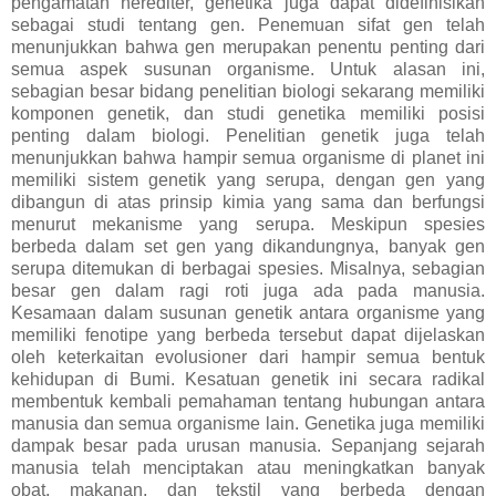
pengamatan herediter, genetika juga dapat didefinisikan
sebagai studi tentang gen. Penemuan sifat gen telah
menunjukkan bahwa gen merupakan penentu penting dari
semua aspek susunan organisme. Untuk alasan ini,
sebagian besar bidang penelitian biologi sekarang memiliki
komponen genetik, dan studi genetika memiliki posisi
penting dalam biologi. Penelitian genetik juga telah
menunjukkan bahwa hampir semua organisme di planet ini
memiliki sistem genetik yang serupa, dengan gen yang
dibangun di atas prinsip kimia yang sama dan berfungsi
menurut mekanisme yang serupa. Meskipun spesies
berbeda dalam set gen yang dikandungnya, banyak gen
serupa ditemukan di berbagai spesies. Misalnya, sebagian
besar gen dalam ragi roti juga ada pada manusia.
Kesamaan dalam susunan genetik antara organisme yang
memiliki fenotipe yang berbeda tersebut dapat dijelaskan
oleh keterkaitan evolusioner dari hampir semua bentuk
kehidupan di Bumi. Kesatuan genetik ini secara radikal
membentuk kembali pemahaman tentang hubungan antara
manusia dan semua organisme lain. Genetika juga memiliki
dampak besar pada urusan manusia. Sepanjang sejarah
manusia telah menciptakan atau meningkatkan banyak
obat, makanan, dan tekstil yang berbeda dengan