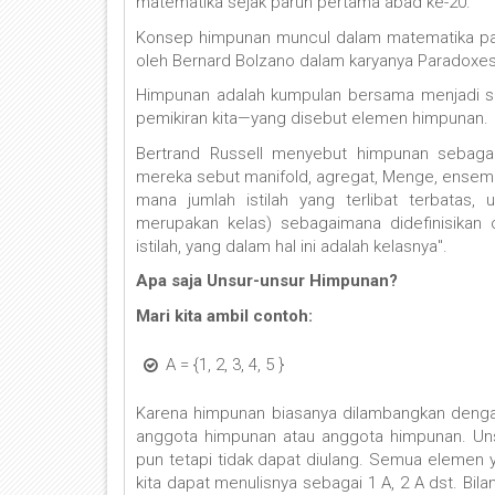
matematika sejak paruh pertama abad ke-20.
Konsep himpunan muncul dalam matematika pada
oleh Bernard Bolzano dalam karyanya Paradoxes o
Himpunan adalah kumpulan bersama menjadi sa
pemikiran kita—yang disebut elemen himpunan.
Bertrand Russell menyebut himpunan sebagai
mereka sebut manifold, agregat, Menge, ensemb
mana jumlah istilah yang terlibat terbatas
merupakan kelas) sebagaimana didefinisikan ol
istilah, yang dalam hal ini adalah kelasnya".
Apa saja Unsur-unsur Himpunan?
Mari kita ambil contoh:
A = {1, 2, 3, 4, 5 }
Karena himpunan biasanya dilambangkan dengan h
anggota himpunan atau anggota himpunan. Uns
pun tetapi tidak dapat diulang. Semua elemen ya
kita dapat menulisnya sebagai 1 A, 2 A dst. B