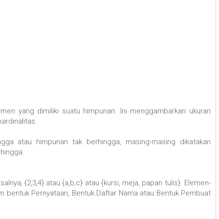
men yang dimiliki suatu himpunan. Ini menggambarkan ukuran
ardinalitas.
gga atau himpunan tak berhingga, masing-masing dikatakan
 hingga.
lnya, {2,3,4} atau {a,b,c} atau {kursi, meja, papan tulis}. Elemen-
m bentuk Pernyataan, Bentuk Daftar Nama atau Bentuk Pembuat