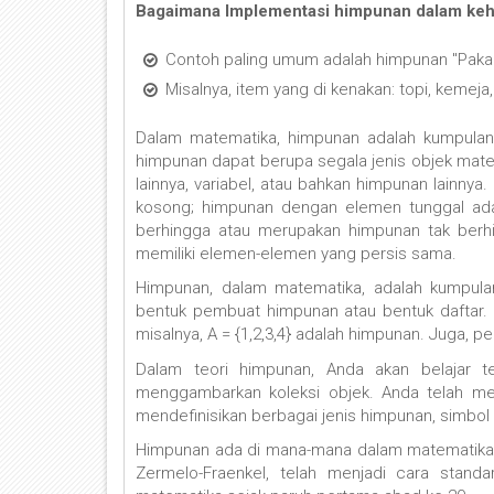
Bagaimana Implementasi himpunan dalam kehi
Contoh paling umum adalah himpunan "Paka
Misalnya, item yang di kenakan: topi, kemeja,
Dalam matematika, himpunan adalah kumpula
himpunan dapat berupa segala jenis objek matema
lainnya, variabel, atau bahkan himpunan lainn
kosong; himpunan dengan elemen tunggal ada
berhingga atau merupakan himpunan tak berh
memiliki elemen-elemen yang persis sama.
Himpunan, dalam matematika, adalah kumpulan
bentuk pembuat himpunan atau bentuk daftar. B
misalnya, A = {1,2,3,4} adalah himpunan. Juga, pe
Dalam teori himpunan, Anda akan belajar te
menggambarkan koleksi objek. Anda telah memp
mendefinisikan berbagai jenis himpunan, simbol 
Himpunan ada di mana-mana dalam matematika 
Zermelo-Fraenkel, telah menjadi cara stan