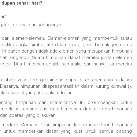
dupan sehari-hari?
ian"
 jaket, celana, dan sebagainya.
n dari elemen-elemen. Elemen-elemen yang membentuk suatu
tika: angka, simbol, titik dalam ruang, garis, bentuk geometris
ya. Himpunan dengan tidak ada elemen yang merupakan himpunan
lah singleton. Suatu himpunan dapat memiliki jumlah elemen
ingga. Dua himpunan adalah sama jika dan hanya jika mereka
 objek yang terorganisir dan dapat direpresentasikan dalam
iasanya, himpunan direpresentasikan dalam kurung kurawal {},
riksa simbol yang ditetapkan di sini.
ntang himpunan dan sifat-sifatnya. Ini dikembangkan untuk
elajari tentang klasifikasi himpunan di sini. Teori himpunan
dan operasi yang dilakukan.
modern. Memang, teori himpunan, lebih khusus teori himpunan
dar untuk memberikan dasar yang kuat untuk semua cabang