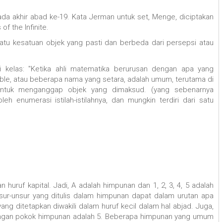
 akhir abad ke-19. Kata Jerman untuk set, Menge, diciptakan
f the Infinite.
tu kesatuan objek yang pasti dan berbeda dari persepsi atau
 kelas: "Ketika ahli matematika berurusan dengan apa yang
le, atau beberapa nama yang setara, adalah umum, terutama di
, untuk menganggap objek yang dimaksud. (yang sebenarnya
eh enumerasi istilah-istilahnya, dan mungkin terdiri dari satu
uruf kapital. Jadi, A adalah himpunan dan 1, 2, 3, 4, 5 adalah
ur-unsur yang ditulis dalam himpunan dapat dalam urutan apa
ng ditetapkan diwakili dalam huruf kecil dalam hal abjad. Juga,
ilangan pokok himpunan adalah 5. Beberapa himpunan yang umum