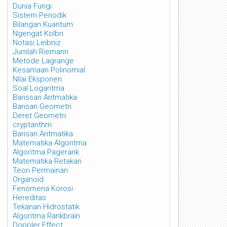
Dunia Fungi
Sistem Periodik
Bilangan Kuantum
Ngengat Kolbri
Notasi Leibniz
Jumlah Riemann
Metode Lagrange
Kesamaan Polinomial
Nilai Eksponen
Soal Logaritma
Barissan Aritmatika
Barisan Geometri
Deret Geometri
cryptarithm
Barisan Aritmatika
Matematika Algoritma
Algoritma Pagerank
Matematika Retakan
Teori Permainan
Organoid
Fenomena Korosi
Hereditas
Tekanan Hidrostatik
Algoritma Rankbrain
Doppler Effect