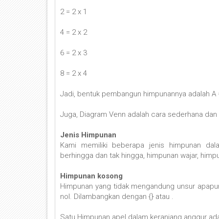
2 = 2 x 1
4 = 2 x 2
6 = 2 x 3
8 = 2 x 4
Jadi, bentuk pembangun himpunannya adalah A = {
Juga, Diagram Venn adalah cara sederhana dan t
Jenis Himpunan
Kami memiliki beberapa jenis himpunan da
berhingga dan tak hingga, himpunan wajar, himpuna
Himpunan kosong
Himpunan yang tidak mengandung unsur apapun
nol. Dilambangkan dengan {} atau .
Satu Himpunan apel dalam keranjang anggur ada