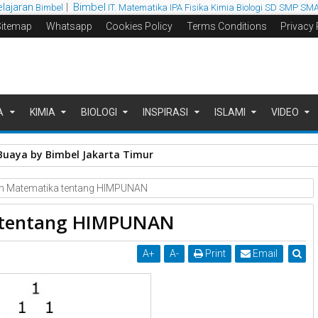
elajaran
|
Bimbel
Bimbel
IT. Matematika IPA
Fisika
Kimia
Biologi
SD SMP SM
Sitemap
Whatsapp
Cookies Policy
Terms Conditions
Privacy 
A
KIMIA
BIOLOGI
INSPIRASI
ISLAMI
VIDEO
Buaya by Bimbel Jakarta Timur
an Matematika tentang HIMPUNAN
a tentang HIMPUNAN
A
+
A
-
Print
Email