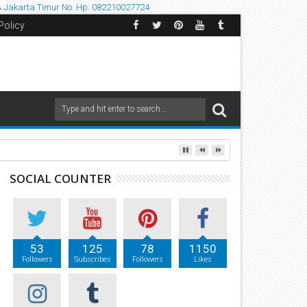
A
Jakarta Timur
No. Hp: 082210027724
Policy
SOCIAL COUNTER
53
125
78
1150
Followers
Subscribes
Followers
Likes