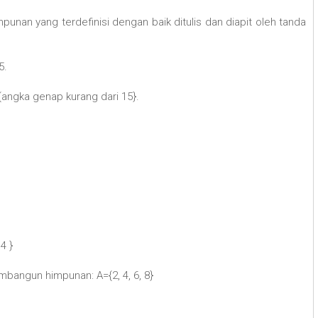
unan yang terdefinisi dengan baik ditulis dan diapit oleh tanda
5.
{angka genap kurang dari 15}.
4 }
mbangun himpunan: A={2, 4, 6, 8}