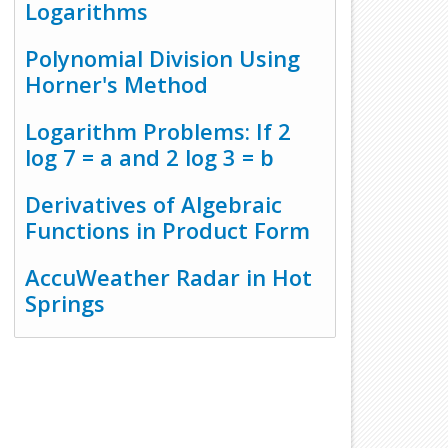
Logarithms
Polynomial Division Using
Horner's Method
Logarithm Problems: If 2
log 7 = a and 2 log 3 = b
Derivatives of Algebraic
Functions in Product Form
AccuWeather Radar in Hot
Springs