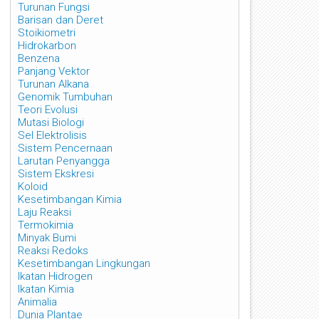
Turunan Fungsi
Barisan dan Deret
Stoikiometri
Hidrokarbon
Benzena
Panjang Vektor
Turunan Alkana
Genomik Tumbuhan
Teori Evolusi
Mutasi Biologi
Sel Elektrolisis
Sistem Pencernaan
Larutan Penyangga
Sistem Ekskresi
Koloid
Kesetimbangan Kimia
Laju Reaksi
Termokimia
Minyak Bumi
Reaksi Redoks
Kesetimbangan Lingkungan
Ikatan Hidrogen
Ikatan Kimia
Animalia
Dunia Plantae