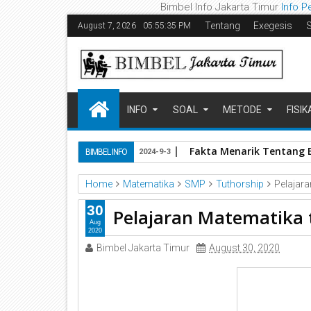
Bimbel Info Jakarta Timur
Info P
Tentang
Exegesis
August 7, 2026
05:55:35 PM
INFO
SOAL
METODE
FISIK
Fakta Menarik Tentang 
BIMBEL INFO
2024-9-3
Home
Matematika
SMP
Tuthorship
Pelajar
30
Pelajaran Matematik
Aug
2020
Bimbel Jakarta Timur
August 30, 2020