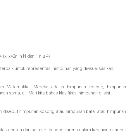
x: x=2n, n N dan 1 n ≤ 4}
erbaik untuk representasi himpunan yang divisualisasikan.
lam Matematika. Mereka adalah himpunan kosong, himpunan
n sama, dll. Mari kita bahas klasifikasi himpunan di sini.
 disebut himpunan kosong atau himpunan batal atau himpunan
lah contoh dari satu set kosong karena dalam keranjang anggur