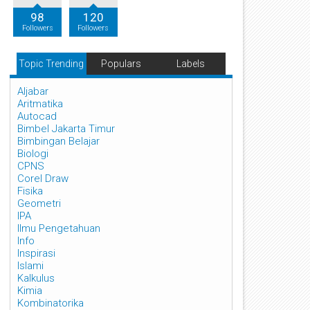
98
120
Followers
Followers
Topic Trending
Populars
Labels
Aljabar
Aritmatika
Autocad
Bimbel Jakarta Timur
Bimbingan Belajar
Biologi
CPNS
Corel Draw
Fisika
Geometri
IPA
Ilmu Pengetahuan
Info
Inspirasi
Islami
Kalkulus
Kimia
Kombinatorika