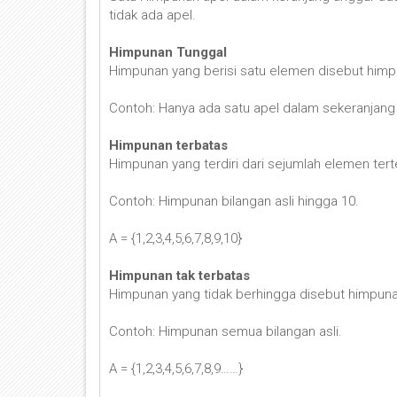
tidak ada apel.
Himpunan Tunggal
Himpunan yang berisi satu elemen disebut himp
Contoh: Hanya ada satu apel dalam sekeranjang
Himpunan terbatas
Himpunan yang terdiri dari sejumlah elemen ter
Contoh: Himpunan bilangan asli hingga 10.
A = {1,2,3,4,5,6,7,8,9,10}
Himpunan tak terbatas
Himpunan yang tidak berhingga disebut himpuna
Contoh: Himpunan semua bilangan asli.
A = {1,2,3,4,5,6,7,8,9……}