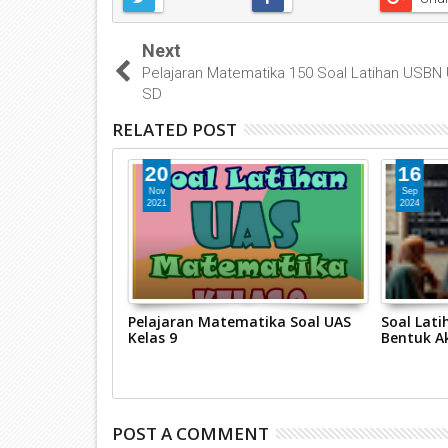
Next
Pelajaran Matematika 150 Soal Latihan USB
SD
RELATED POST
20
16
Nov
Sep
2021
2024
tika Peluang
Pelajaran Matematika Soal UAS
Soal Lat
Kelas 9
Bentuk A
POST A COMMENT