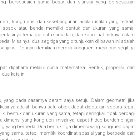
yang bersesuaian sama besar dan sisi-sisi yang bersesuaian
ri, kongruensi dan kesebangunan adalah istilah yang terkait.
a sosok atau benda memiliki bentuk dan ukuran yang sama.
ientasinya terhadap satu sama lain, dan koordinat fisiknya dalam
eda. Misalnya, dua segitiga yang ditunjukkan di bawah ini adalah
a panjang. Dengan demikian mereka kongruen, meskipun segitiga
t dipahami melalui dunia matematika. Bentuk, proporsi, dan
dua kata ini.
o, yang pada dasarnya berarti saya setuju. Dalam geometri, jika
kasinya adalah bahwa satu objek dapat dipetakan secara tepat
iki bentuk dan ukuran yang sama, tetapi seringkali tidak berbagi
ua dimensi yang kongruen, misalnya, dapat hidup berdampingan
ng yang berbeda. Dua bentuk tiga dimensi yang kongruen dapat
ang sama, tetapi memiliki koordinat spasial yang berbeda dan
umbu x, y, dan z.