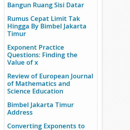
Bangun Ruang Sisi Datar
Rumus Cepat Limit Tak
Hingga By Bimbel Jakarta
Timur
Exponent Practice
15
15
Questions: Finding the
Sep
Sep
2024
2024
Value of x
Review of European Journal
of Mathematics and
Science Education
da Berapa Persegi ? by Bimbel
Soal Latihan PAS Matematik
akarta Timur
Kelas 5 Semester 2
Bimbel Jakarta Timur
Address
Converting Exponents to