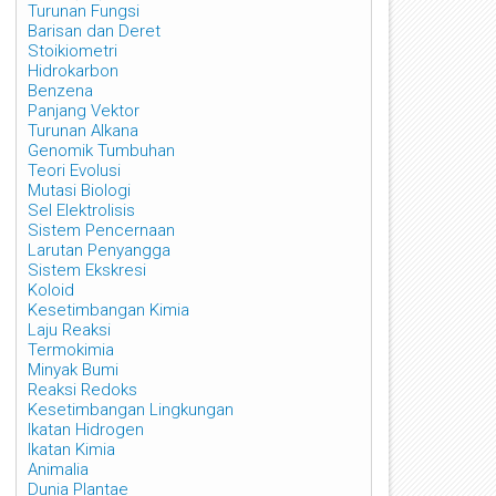
Turunan Fungsi
Barisan dan Deret
Stoikiometri
Hidrokarbon
Benzena
Panjang Vektor
Turunan Alkana
Genomik Tumbuhan
Teori Evolusi
Mutasi Biologi
Sel Elektrolisis
Sistem Pencernaan
Larutan Penyangga
Sistem Ekskresi
Koloid
Kesetimbangan Kimia
Laju Reaksi
Termokimia
Minyak Bumi
Reaksi Redoks
Kesetimbangan Lingkungan
Ikatan Hidrogen
Ikatan Kimia
Animalia
Dunia Plantae