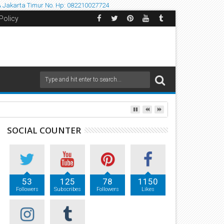
A
Jakarta Timur
No. Hp: 082210027724
Policy
SOCIAL COUNTER
53
125
78
1150
Followers
Subscribes
Followers
Likes