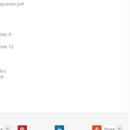
gruenan pdf
elas 9
elas 12
doc
df
re
Share
0
0