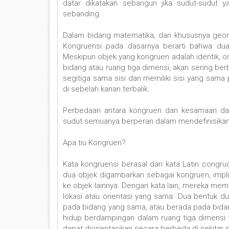
datar dikatakan sebangun jika sudut-sudut 
sebanding.
Dalam bidang matematika, dan khususnya geomet
Kongruensi pada dasarnya berarti bahwa du
Meskipun objek yang kongruen adalah identik, or
bidang atau ruang tiga dimensi, akan sering berb
segitiga sama sisi dan memiliki sisi yang sam
di sebelah kanan terbalik.
Perbedaan antara kongruen dan kesamaan dapa
sudut semuanya berperan dalam mendefinisikan 
Apa tiu Kongruen?
Kata kongruensi berasal dari kata Latin congru
dua objek digambarkan sebagai kongruen, impli
ke objek lainnya. Dengan kata lain, mereka memil
lokasi atau orientasi yang sama. Dua bentuk d
pada bidang yang sama, atau berada pada bida
hidup berdampingan dalam ruang tiga dimensi y
dapat diorientasikan secara berbeda di sekitar s