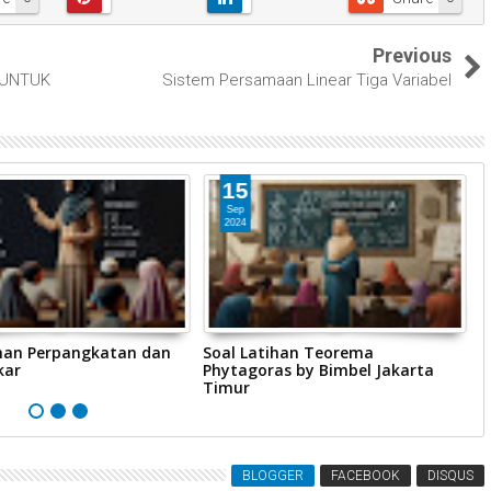
Previous
N UNTUK
Sistem Persamaan Linear Tiga Variabel
15
Sep
2024
ihan Perpangkatan dan
Soal Latihan Teorema
A
kar
Phytagoras by Bimbel Jakarta
J
Timur
BLOGGER
FACEBOOK
DISQUS