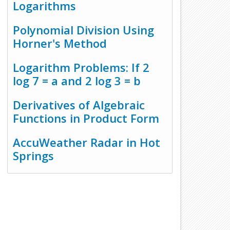
Logarithms
Polynomial Division Using
Horner's Method
Logarithm Problems: If 2
log 7 = a and 2 log 3 = b
Derivatives of Algebraic
Functions in Product Form
AccuWeather Radar in Hot
Springs