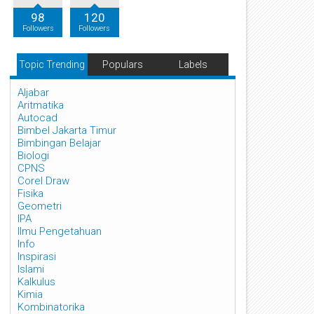
98
120
Followers
Followers
Topic Trending
Populars
Labels
Aljabar
Aritmatika
Autocad
Bimbel Jakarta Timur
Bimbingan Belajar
Biologi
CPNS
Corel Draw
Fisika
Geometri
IPA
Ilmu Pengetahuan
Info
Inspirasi
Islami
Kalkulus
Kimia
Kombinatorika