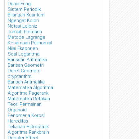
Dunia Fungi
Sistem Periodik
Bilangan Kuantum
Ngengat Kolbri
Notasi Leibniz
Jumlah Riemann
Metode Lagrange
Kesamaan Polinomial
Nilai Eksponen
Soal Logaritma
Barissan Aritmatika
Barisan Geometri
Deret Geometri
cryptarithm
Barisan Aritmatika
Matematika Algoritma
Algoritma Pagerank
Matematika Retakan
Teori Permainan
Organoid
Fenomena Korosi
Hereditas
Tekanan Hidrostatik
Algoritma Rankbrain
Doppler Effect