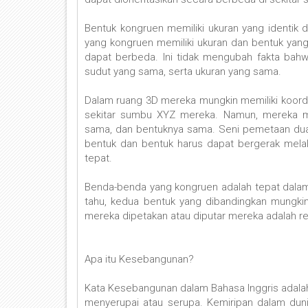
Bentuk kongruen memiliki ukuran yang identik 
yang kongruen memiliki ukuran dan bentuk yang
dapat berbeda. Ini tidak mengubah fakta bahw
sudut yang sama, serta ukuran yang sama.
Dalam ruang 3D mereka mungkin memiliki koordi
sekitar sumbu XYZ mereka. Namun, mereka m
sama, dan bentuknya sama. Seni pemetaan dua b
bentuk dan bentuk harus dapat bergerak mela
tepat.
Benda-benda yang kongruen adalah tepat dalam 
tahu, kedua bentuk yang dibandingkan mungk
mereka dipetakan atau diputar mereka adalah rep
Apa itu Kesebangunan?
Kata Kesebangunan dalam Bahasa Inggris adalah Sim
menyerupai atau serupa. Kemiripan dalam du