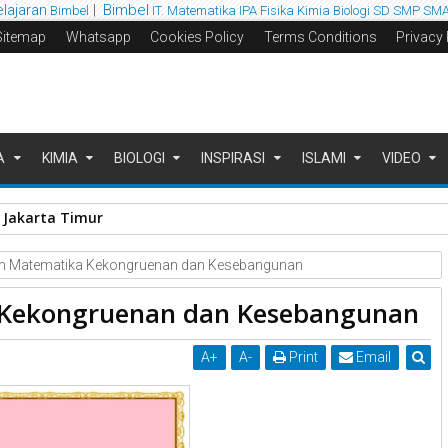
elajaran
|
Bimbel
Bimbel
IT. Matematika IPA
Fisika
Kimia
Biologi
SD SMP SM
Sitemap
Whatsapp
Cookies Policy
Terms Conditions
Privacy 
A
KIMIA
BIOLOGI
INSPIRASI
ISLAMI
VIDEO
 Jakarta Timur
an Matematika Kekongruenan dan Kesebangunan
 Kekongruenan dan Kesebangunan
A
+
A
-
Print
Email