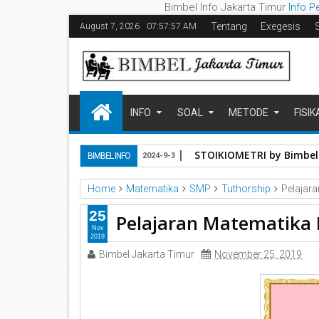
Bimbel Info Jakarta Timur
Info P
Tentang
Exegesis
August 7, 2026
07:57:58 AM
INFO
SOAL
METODE
FISIK
STOIKIOMETRI by Bimbel
BIMBEL INFO
2024-9-3
Home
Matematika
SMP
Tuthorship
Pelajar
25
Pelajaran Matematika
Nov
2019
Bimbel Jakarta Timur
November 25, 2019